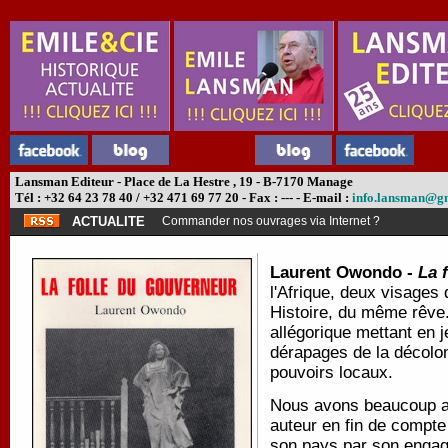
Lansman Editeur - Place de La Hestre , 19 - B-7170 Manage
Tél : +32 64 23 78 40 / +32 471 69 77 20 - Fax : --- - E-mail :
info.lansman@g
ACTUALITE
Commander nos ouvrages via Internet ?
Laurent Owondo -
La 
l'Afrique, deux visages
Histoire, du même rêv
allégorique mettant en j
dérapages de la décolon
pouvoirs locaux.
Nous avons beaucoup aim
auteur en fin de compte
son pays par son engage