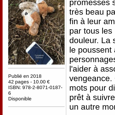
promesses so
très beau p
fin à leur a
par tous les
douleur. La s
le poussent 
personnages
l'aider à as
Publié en 2018
vengeance. 
42 pages - 10.00 €
mots pour di
ISBN: 978-2-8071-0187-
6
prêt à suivr
Disponible
un autre mo