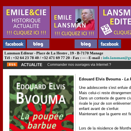
Lansman Editeur - Place de La Hestre , 19 - B-7170 Manage
Tél : +32 64 23 78 40 / +32 471 69 77 20 - Fax : --- - E-mail :
info.lansman@g
ACTUALITE
Commander nos ouvrages via Internet ?
Edouard Elvis Bvouma -
La 
Une adolescente s'est enfuie du
Mais celui-ci reste étrangement
Dans un contexte de guerre civi
rivale le jour de son enlèveme
enfant avant de s'enfuir.
Maintenant que la guerre est fi
Lors de la résidence de Monthe