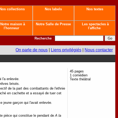
Nos collections
Nos labels
Nos textes
Notre maison à
Notre Salle de Presse
Les spectacles à
l'honneur
l'affiche
Recherche
:
On parle de nous
|
Liens privilégiés
|
Nous contacter
45 pages
1 comédien
i l'a enlevée.
Texte théâtral
 rêves brisés.
ectif de la part des combattants de l'ethnie
uché en cachette et a essayé de tuer cet
ce jeune garçon qui l'avait enlevée.
te pièce qui constitue le pendant de
A la