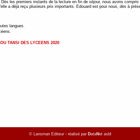
. Dès les premiers instants de la lecture en fin de séjour, nous avons compris 
elle a déjà reçu plusieurs prix importants. Edouard est pour nous, dès à prés
outes langues.
ycéens.
ABOU TANSI DES LYCEENS 2020
© Lansman Editeur - réalisé par
D
ata
N
et asbl