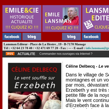
Lansman Editeur - Place de La Hestre , 19 - B-7170 Manage
Tél : +32 64 23 78 40 / +32 471 69 77 20 - Fax : --- - E-mail :
info.lansman@g
ACTUALITE
Commander nos ouvrages via Internet ?
Céline Delbecq -
Le ve
Dans le village de S
montagnes et un volc
par mois, dévastant 
Erzebeth y est très 
petite fille de la no
Mais le vent contin
d'Erzebeth face à la