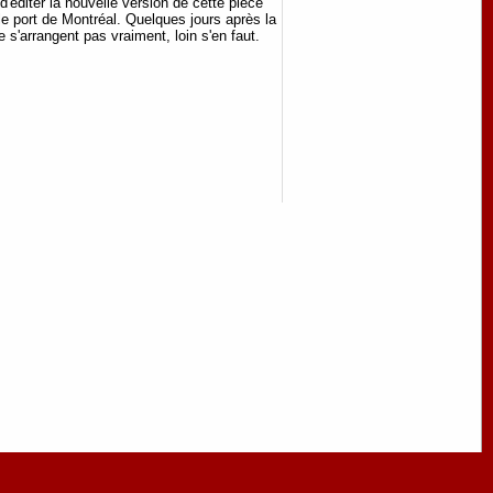
'éditer la nouvelle version de cette pièce
le port de Montréal. Quelques jours après la
 s'arrangent pas vraiment, loin s'en faut.