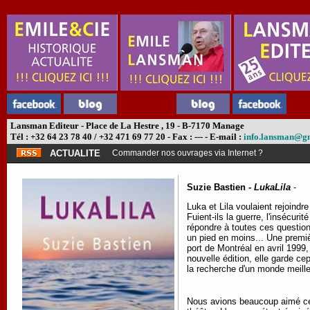
Lansman Editeur - Place de La Hestre , 19 - B-7170 Manage
Tél : +32 64 23 78 40 / +32 471 69 77 20 - Fax : --- - E-mail :
info.lansman@g
ACTUALITE
Commander nos ouvrages via Internet ?
Suzie Bastien -
LukaLila
-
Luka et Lila voulaient rejoindr
Fuient-ils la guerre, l'insécuri
répondre à toutes ces questions
un pied en moins... Une premiè
port de Montréal en avril 1999
nouvelle édition, elle garde c
la recherche d'un monde meille
Nous avions beaucoup aimé ce 