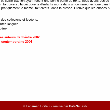
 et Suzie Bastien ayant réécrit une bonne partie du texte, nous avons décidé d
'un fait divers : la découverte d'enfants morts dans un conteneur échoué dans 
ns pratiquement le même "fait divers" dans la presse. Preuve que les choses ne
 des collégiens et lycéens.
outes langues.
scène.
es auteurs de théâtre 2002
e contemporaine 2004
© Lansman Editeur - réalisé par
D
ata
N
et asbl