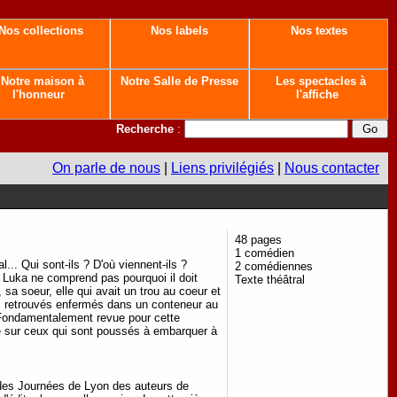
Nos collections
Nos labels
Nos textes
Notre maison à
Notre Salle de Presse
Les spectacles à
l'honneur
l'affiche
Recherche
:
On parle de nous
|
Liens privilégiés
|
Nous contacter
48 pages
1 comédien
... Qui sont-ils ? D'où viennent-ils ?
2 comédiennes
on, Luka ne comprend pas pourquoi il doit
Texte théâtral
sa soeur, elle qui avait un trou au coeur et
ns retrouvés enfermés dans un conteneur au
. Fondamentalement revue pour cette
ité sur ceux qui sont poussés à embarquer à
des Journées de Lyon des auteurs de