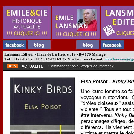
Lansman Editeur - Place de La Hestre , 19 - B-7170 Manage
Tél : +32 64 23 78 40 / +32 471 69 77 20 - Fax : --- - E-mail :
info.lansman@g
ACTUALITE
Commander nos ouvrages via Internet ?
Elsa Poisot -
Kinky Bi
Une jeune femme se fai
voyageur n'intervient. 
"drôles d'oiseaux" assi
violente ? Tous en tout
être intervenu.
Kinky Bi
personnages d'âges, de
différents. Ils viennent 
victime et mettre le do