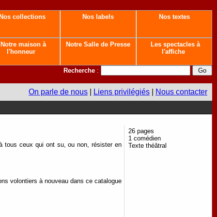
Nos collections
Nos labels
Nos textes
Notre maison à
Notre Salle de Presse
Les spectacles à
l'honneur
l'affiche
Recherche
:
On parle de nous
|
Liens privilégiés
|
Nous contacter
26 pages
1 comédien
 tous ceux qui ont su, ou non, résister en
Texte théâtral
lons volontiers à nouveau dans ce catalogue