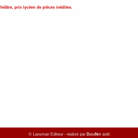
Théâtre, prix lycéen de pièces inédites.
© Lansman Editeur - réalisé par
D
ata
N
et asbl