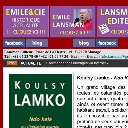
Lansman Editeur - Place de La Hestre , 19 - B-7170 Manage
Tél : +32 64 23 78 40 / +32 471 69 77 20 - Fax : --- - E-mail :
info.lansman@g
ACTUALITE
Commander nos ouvrages via Internet ?
Koulsy Lamko -
Ndo Ke
Un grand village des
toutes les calamités p
sursaut ultime, quatre 
aînés et osent tenter 
habitant travail, solidar
ils l'impossible pari a
profond de ceux qui voi
vont-ils pas trop loin 