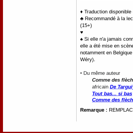
♦ Traduction disponible
♣ Recommandé à la lectu
(15+)
♥
♠ Si elle n'a jamais co
elle a été mise en scèn
notamment en Belgique 
Wéry).
• Du même auteur
Comme des flèch
africain
De Targui
Tout bas... si bas
Comme des flèch
Remarque :
REMPLACE