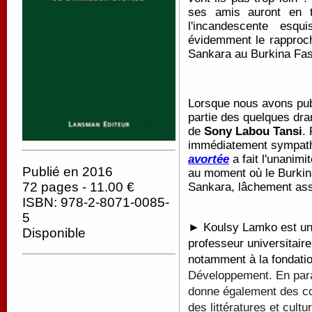
ses amis auront en 
l'incandescente esqu
évidemment le rapproc
Sankara au Burkina Fas
Lorsque nous avons publ
partie des quelques dra
de
Sony Labou Tansi
.
immédiatement sympath
avortée
a fait l'unanimi
Publié en 2016
au moment où le Burkin
72 pages - 11.00 €
Sankara, lâchement ass
ISBN: 978-2-8071-0085-
5
► Koulsy Lamko est un 
Disponible
professeur universitaire
notamment à la fondati
Développement. En paral
donne également des con
des littératures et cultu