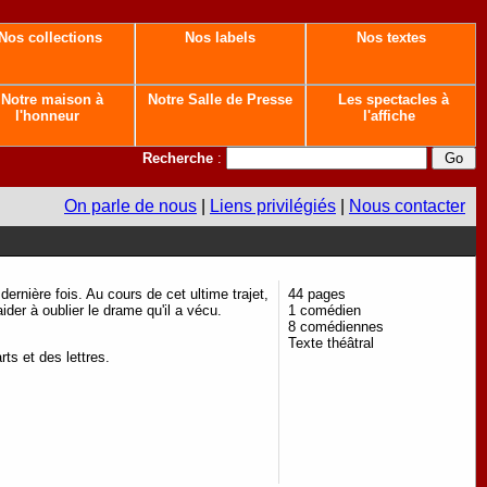
Nos collections
Nos labels
Nos textes
Notre maison à
Notre Salle de Presse
Les spectacles à
l'honneur
l'affiche
Recherche
:
On parle de nous
|
Liens privilégiés
|
Nous contacter
ernière fois. Au cours de cet ultime trajet,
44 pages
der à oublier le drame qu'il a vécu.
1 comédien
8 comédiennes
Texte théâtral
rts et des lettres.