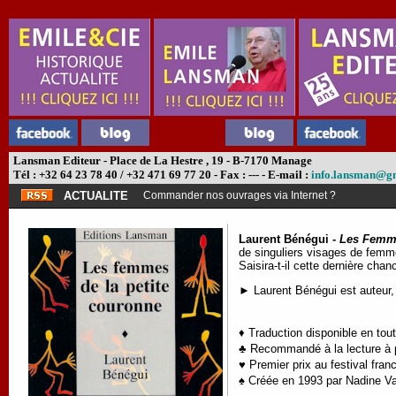
Lansman Editeur - Place de La Hestre , 19 - B-7170 Manage
Tél : +32 64 23 78 40 / +32 471 69 77 20 - Fax : --- - E-mail :
info.lansman@g
ACTUALITE
Commander nos ouvrages via Internet ?
Laurent Bénégui -
Les Femme
de singuliers visages de femmes
Saisira-t-il cette dernière cha
► Laurent Bénégui est auteur, 
♦ Traduction disponible en tou
♣ Recommandé à la lecture à pa
♥ P
remier prix au festival fr
♠ Créée en 1993 par Nadine V