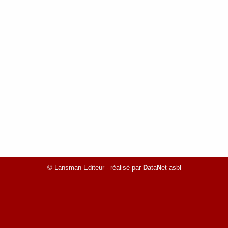
© Lansman Editeur - réalisé par
D
ata
N
et asbl