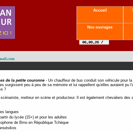
Accueil
Nos ouvrages
mail.com
s de la petite couronne
- Un chauffeur de bus conduit son véhicule pour la d
 surgissent peu à peu de sa mémoire et lui rappellent qu'elles auraient pu l'ai
nce ?
scénariste, metteur en scène et producteur. Il est également chevaliers des a
tes langues
rtir du lycée (15+) et pour les adultes
ancophone de Brno en République Tchèque
aroutsikos