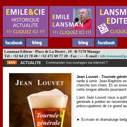
Lansman Editeur - Place de La Hestre , 19 - B-7170 Manage
Tél : +32 64 23 78 40 / +32 471 69 77 20 - Fax : --- - E-mail :
info.lansman@g
ACTUALITE
Commander nos ouvrages via Internet ?
Jean Louvet -
Tournée génér
tarde à venir. Jean-Baptiste e
cherche son chien. Et un enseig
cette longue attente pourraient
L'ami Jean Louvet nous a quitt
générale
à publier en novembre
préoccupations de ce grand aut
► Ecrivain et dramaturge belge