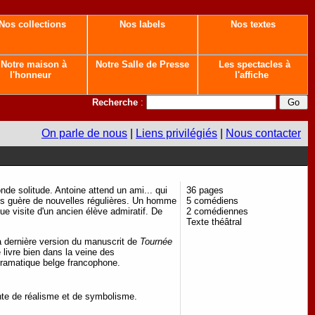
Nos collections
Nos labels
Nos textes
Notre maison à
Notre Salle de Presse
Les spectacles à
l'honneur
l'affiche
Recherche
:
On parle de nous
|
Liens privilégiés
|
Nous contacter
onde solitude. Antoine attend un ami... qui
36 pages
plus guère de nouvelles régulières. Un homme
5 comédiens
ue visite d'un ancien élève admiratif. De
2 comédiennes
Texte théâtral
la dernière version du manuscrit de
Tournée
livre bien dans la veine des
dramatique belge francophone.
inte de réalisme et de symbolisme.