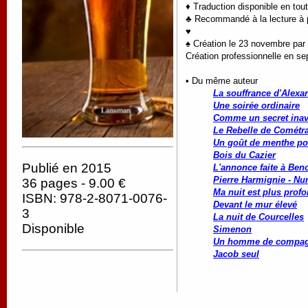
♦ Traduction disponible en tou
♣ Recommandé à la lecture à pa
♥
♠ Création le 23 novembre par 
Création professionnelle en se
• Du même auteur
La souffrance d'Alexa
Une soirée ordinaire
Comme un secret ina
Le Rebelle de Cométr
Un goût de menthe po
Bois du Cazier
Publié en 2015
L'annonce faite à Beno
Pierre Harmignie - Nu
36 pages - 9.00 €
Ma nuit est plus profo
ISBN: 978-2-8071-0076-
Devant le mur élevé
3
La nuit de Courcelles
Disponible
Simenon
Un homme de compag
Jacob seul