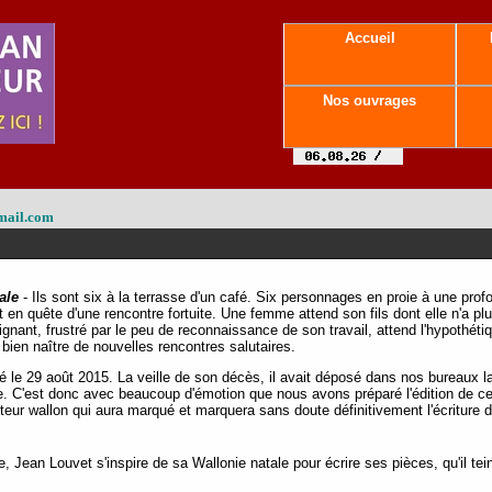
Accueil
Nos ouvrages
mail.com
ale
-
Ils sont six à la terrasse d'un café. Six personnages en proie à une prof
st en quête d'une rencontre fortuite. Une femme attend son fils dont elle n'a 
nant, frustré par le peu de reconnaissance de son travail, attend l'hypothétiq
 bien naître de nouvelles rencontres salutaires.
é le 29 août 2015. La veille de son décès, il avait déposé dans nos bureaux 
. C'est donc avec beaucoup d'émotion que nous avons préparé l'édition de ce 
eur wallon qui aura marqué et marquera sans doute définitivement l'écriture 
, Jean Louvet s'inspire de sa Wallonie natale pour écrire ses pièces, qu'il te