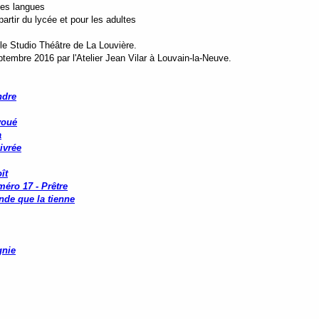
tes langues
rtir du lycée et pour les adultes
le Studio Théâtre de La Louvière.
ptembre 2016 par l'Atelier Jean Vilar à Louvain-la-Neuve.
ndre
voué
a
ivrée
ît
méro 17 - Prêtre
nde que la tienne
nie