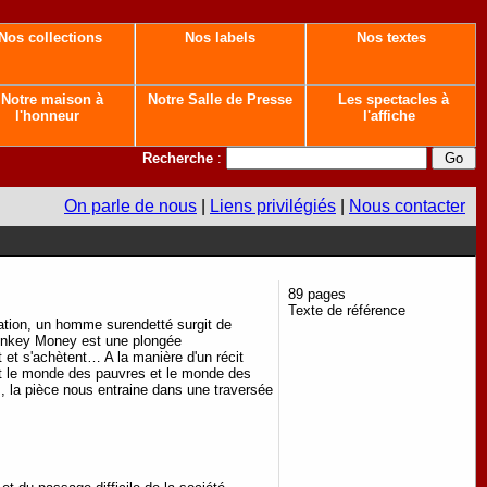
Nos collections
Nos labels
Nos textes
Notre maison à
Notre Salle de Presse
Les spectacles à
l'honneur
l'affiche
Recherche
:
On parle de nous
|
Liens privilégiés
|
Nous contacter
89 pages
Texte de référence
mation, un homme surendetté surgit de
nkey Money est une plongée
et s'achètent… A la manière d'un récit
nt le monde des pauvres et le monde des
es, la pièce nous entraine dans une traversée