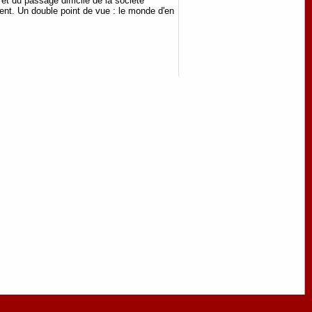
et du passage difficile de la société
uent. Un double point de vue : le monde d'en