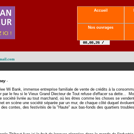
Accueil
Nos ouvrages
mail.com
ney
-
a Bee Wi Bank, immense entreprise familiale de vente de crédits à la consom
par le feu si le Vieux Grand Diecteur de Tout refuse d'effacer sa dette...
Mo
e société livrée au tout marchand, où les êtres comme les choses se vendent 
t met en scène une société séparée par un mur, de chaque côté duquel évolue
êt des contes, des festivités de la "Haute" aux bas-fonds des quartiers troubl