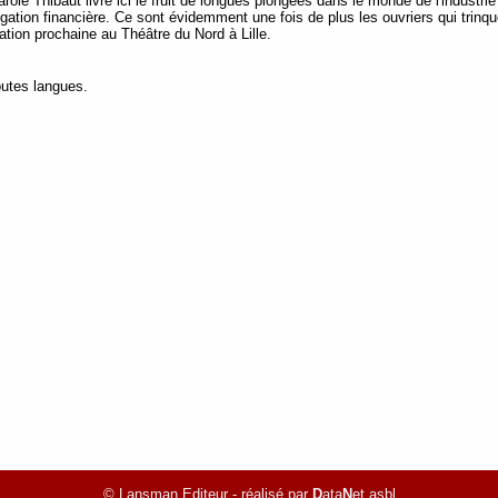
ole Thibaut livre ici le fruit de longues plongées dans le monde de l'industrie 
légation financière. Ce sont évidemment une fois de plus les ouvriers qui trinq
ation prochaine au Théâtre du Nord à Lille.
outes langues.
© Lansman Editeur - réalisé par
D
ata
N
et asbl