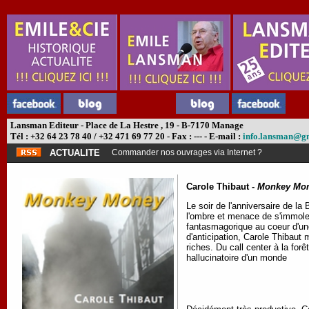
Lansman Editeur - Place de La Hestre , 19 - B-7170 Manage
Tél : +32 64 23 78 40 / +32 471 69 77 20 - Fax : --- - E-mail :
info.lansman@g
ACTUALITE
Commander nos ouvrages via Internet ?
Carole Thibaut -
Monkey Mo
Le soir de l'anniversaire de l
l'ombre et menace de s'immoler 
fantasmagorique au coeur d'un
d'anticipation, Carole Thibau
riches. Du call center à la for
hallucinatoire d'un monde