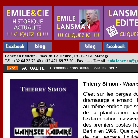
Lansman Editeur - Place de La Hestre , 19 - B-7170 Manage
Tél : +32 64 23 78 40 / +32 471 69 77 20 - Fax : --- - E-mail :
info.lansman@g
ACTUALITE
Commander nos ouvrages via Internet ?
Thierry Simon -
Wanns
C'est sur les berges d
dramaturge allemand He
au même endroit que se 
de la planification pa
l'extermination massive
des premiers postes fr
Berlin en 1989. Quelqu
de cet espace liquide