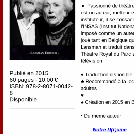
► Passionné de théâtre 
est un auteur, metteur 
instituteur, il se consac
l'INSAS (Institut Nation
imposé comme un auteur
joué tant en Belgique qu
Lansman et traduit dans 
Théâtre Royal du Parc à
télévision
Publié en 2015
♦ Traduction disponible
60 pages - 10.00 €
♣ Recommandé à la lectu
ISBN: 978-2-8071-0042-
adultes
8
♥
Disponible
♠ Création en 2015 en 
• Du même auteur
Notre D(r)ame