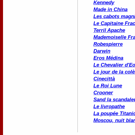
Kennedy
Made in China
Les cabots magni
Le Capitaine Fra
Terril Apache
Mademoiselle Fr
Robespierre
Darwin
Eros Médina
Le Chevalier d'E
Le jour de la colè
Cinecittà
Le Roi Lune
Crooner
Sand la scandale
Le livropathe
La poupée
Titani
Moscou, nuit bla