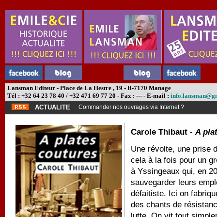
Lansman Editeur - Place de La Hestre , 19 - B-7170 Manage
Tél : +32 64 23 78 40 / +32 471 69 77 20 - Fax : --- - E-mail :
info.lansman@g
ACTUALITE
Commander nos ouvrages via Internet ?
Carole Thibaut -
A pla
Une révolte, une prise 
cela à la fois pour un g
à Yssingeaux qui, en 2
sauvegarder leurs empl
défaitiste. Ici on fabr
des chants de résistance
lutte. On vit tout simpl