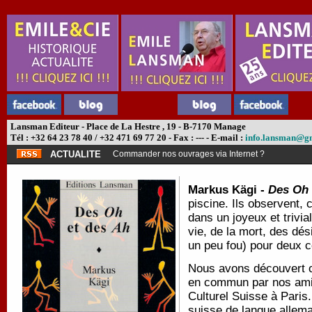
Lansman Editeur - Place de La Hestre , 19 - B-7170 Manage
Tél : +32 64 23 78 40 / +32 471 69 77 20 - Fax : --- - E-mail :
info.lansman@g
ACTUALITE
Commander nos ouvrages via Internet ?
Markus Kägi -
Des Oh 
piscine. Ils observent, 
dans un joyeux et trivial
vie, de la mort, des dés
un peu fou) pour deux 
Nous avons découvert ce
en commun par nos amis
Culturel Suisse à Paris.
suisse de langue allema