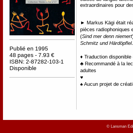
extraordinaires pour d
► Markus Kägi était réal
pièces radiophoniques e
(
Sind mer denn niemert
Schmitz und Härdöpflel
Publié en 1995
48 pages - 7.93 €
♦ Traduction disponible
ISBN: 2-87282-103-1
♣ Recommandé à la lectu
Disponible
adultes
♥
♠ Aucun projet de créati
© Lansman Edit