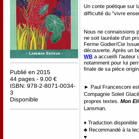
Un conte poétique sur la
difficulté du "vivre ense
Nous ne connaissions p
ne soit lauréate d'un p
Ferme Godier/Cie Issue
découverte. Après un bea
WB
a accueilli l'auteu
notamment pour lui perm
finale de sa pièce origin
Publié en 2015
44 pages - 9.00 €
ISBN: 978-2-8071-0034-
►
Paul Francesconi est 
3
Compagnie Soleil Glacé
Disponible
propres textes.
Mon Eli
Lansman.
♦ Traduction disponible
♣ Recommandé à la lectu
♥