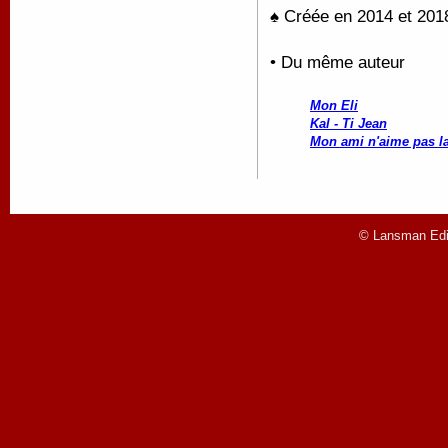
♠ Créée en 2014 et 201
• Du même auteur
Mon Eli
Kal - Ti Jean
Mon ami n'aime pas la
© Lansman Edit