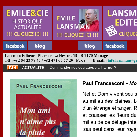
Lansman Editeur - Place de La Hestre , 19 - B-7170 Manage
Tél : +32 64 23 78 40 / +32 471 69 77 20 - Fax : --- - E-mail :
info.lansman@g
ACTUALITE
Commander nos ouvrages via Internet ?
Paul Francesconi -
Mon
Nel et Dom vivent seul
au milieu des plaines. L
d'un étrange étranger, R
et pousser les fleurs du
milieu de ce déluge intér
tout seul dans leur roy