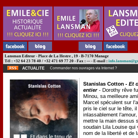
Lansman Editeur - Place de La Hestre , 19 - B-7170 Manage
Tél : +32 64 23 78 40 / +32 471 69 77 20 - Fax : --- - E-mail :
info.lansman@g
ACTUALITE
Commander nos ouvrages via Internet ?
Stanislas Cotton -
Et 
entier
- Dorothy rêve fu
Minou, sa meilleure amie
Marcel spéculent sur l'a
pris le ciel sur le tête,
inlassablement l'amour, 
mettre la main dessus s
soudain Lila Louise qui 
nom de la liberté et de 