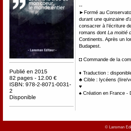
--
►
Formé au Conservatoir
durant une quinzaine 
consacrer à l'écriture 
romans dont
La moitié du
Continents. Après un lo
Budapest.
◘ C
ommande de la com
Publié en 2015
♦ Traduction : disponib
82 pages - 12.00 €
♣ Cible : lycéens (lire/v
ISBN: 978-2-8071-0031-
♥
2
♠ Création en France - D
Disponible
© Lansman Edit