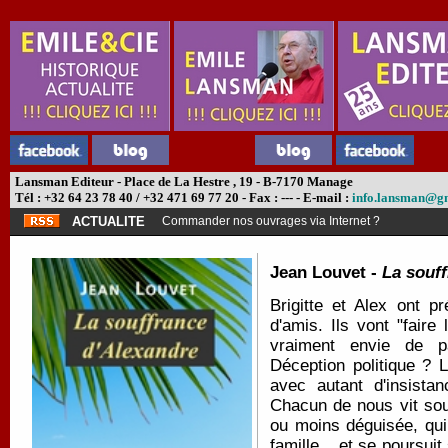
Lansman Editeur - Place de La Hestre , 19 - B-7170 Manage
Tél : +32 64 23 78 40 / +32 471 69 77 20 - Fax : --- - E-mail :
info.lansman@g
ACTUALITE
Commander nos ouvrages via Internet ?
Jean Louvet -
La souf
Brigitte et Alex ont 
d'amis. Ils vont "faire
vraiment envie de pa
Déception politique ? 
avec autant d'insista
Chacun de nous vit sou
ou moins déguisée, qui
famille... et se poursui