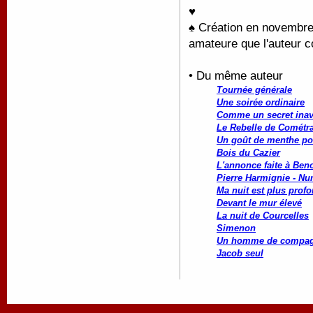
♥
♠ Création en novembre
amateure que l'auteur co
• Du même auteur
Tournée générale
Une soirée ordinaire
Comme un secret ina
Le Rebelle de Cométr
Un goût de menthe po
Bois du Cazier
L'annonce faite à Beno
Pierre Harmignie - Nu
Ma nuit est plus profo
Devant le mur élevé
La nuit de Courcelles
Simenon
Un homme de compag
Jacob seul