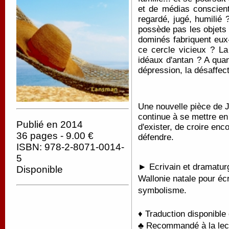
et de médias conscient
regardé, jugé, humilié 
possède pas les objets
dominés fabriquent eu
ce cercle vicieux ? La
idéaux d'antan ? A quan
dépression, la désaffec
Une nouvelle pièce de Je
continue à se mettre en 
Publié en 2014
d'exister, de croire enc
36 pages - 9.00 €
défendre.
ISBN: 978-2-8071-0014-
5
► Ecrivain et dramaturg
Disponible
Wallonie natale pour écr
symbolisme.
♦ Traduction disponible
♣ Recommandé à la lectu