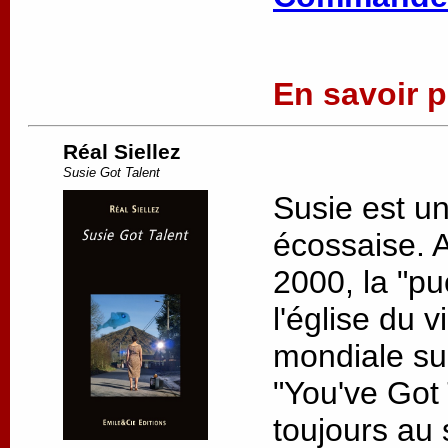
En savoir pl
Réal Siellez
Susie Got Talent
Susie est u
écossaise. 
2000, la "pu
l'église du v
mondiale su
"You've Got 
toujours au s