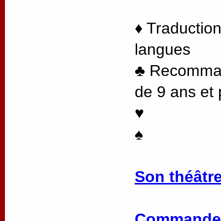
♦ Traduction
langues
♣ Recommand
de 9 ans et 
♥
♠
Son théâtre
Commander