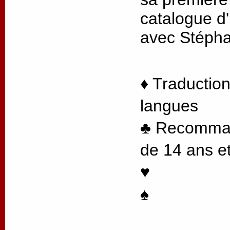
catalogue d'
avec Stéph
♦ Traduction
langues
♣ Recommand
de 14 ans et
♥
♠