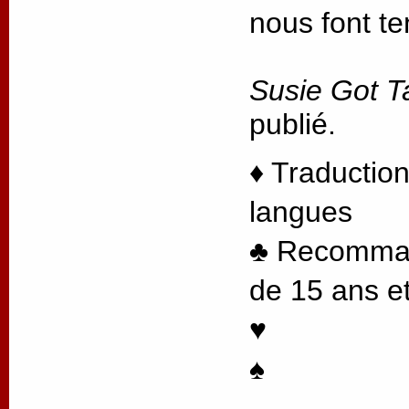
nous font te
Susie Got T
publié.
♦ Traduction
langues
♣ Recommand
de 15 ans et
♥
♠