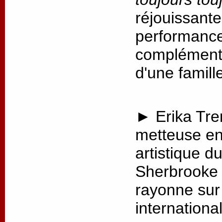
réjouissante
performance,
complémenta
d'une famill
► Erika Tre
metteuse en 
artistique d
Sherbrooke 
rayonne sur 
internationa