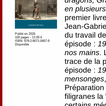
dragons, Gr
en plusieur
premier livr
Jean-Gabrie
du travail d
Publié en 2026
100 pages - 13.00 €
ISBN: 978-2-8071-0467-9
épisode :
19
Disponible
nos mains
.
trace de la
épisode :
19
mensonges
Préparation
filigranes l
certains méd