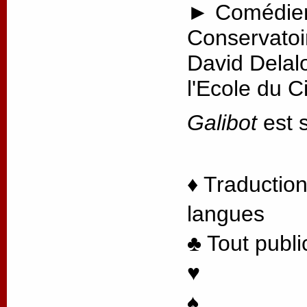
► Comédien
Conservatoi
David Delal
l'Ecole du 
Galibot
est s
♦ Traduction
langues
♣ Tout publi
♥
♠