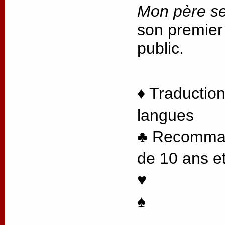
Mon père se
son premier
public.
♦ Traduction
langues
♣ Recommand
de 10 ans et
♥
♠