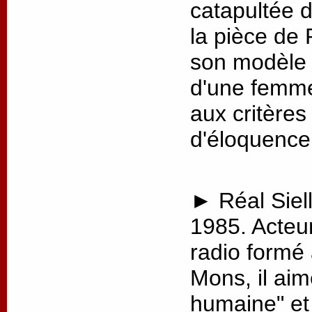
catapultée 
la pièce de 
son modèle p
d'une femme
aux critère
d'éloquence
► Réal Siell
1985. Acteu
radio formé
Mons, il aim
humaine" et 