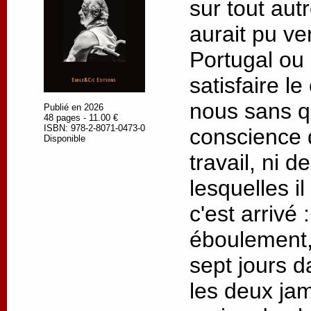
sur tout autre
aurait pu ve
Portugal ou
satisfaire l
nous sans q
Publié en 2026
48 pages - 11.00 €
ISBN: 978-2-8071-0473-0
conscience 
Disponible
travail, ni 
lesquelles il
c'est arrivé
éboulement,
sept jours d
les deux jam