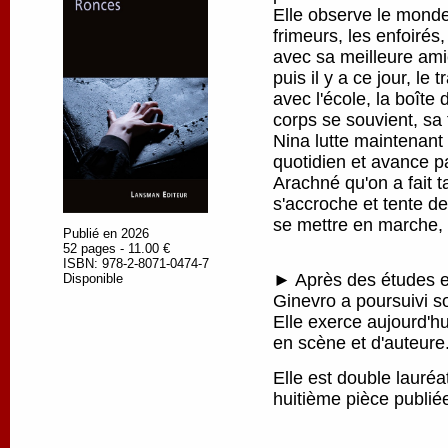
Elle observe le monde
frimeurs, les enfoirés
avec sa meilleure amie
puis il y a ce jour, le 
avec l'école, la boîte
corps se souvient, sa 
Nina lutte maintenant
quotidien et avance pa
Arachné qu'on a fait ta
s'accroche et tente de
se mettre en marche, p
Publié en 2026
52 pages - 11.00 €
ISBN: 978-2-8071-0474-7
► Après des études en
Disponible
Ginevro a poursuivi s
Elle exerce aujourd'h
en scène et d'auteure
Elle est double lauré
huitième pièce publi