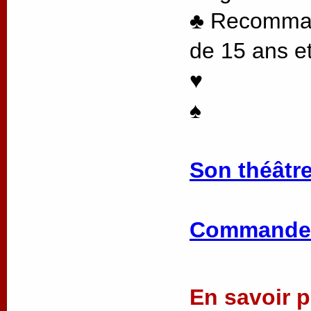
♣ Recommand
de 15 ans et
♥
♠
Son théâtre
Commander
En savoir pl