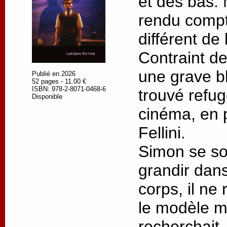
et des bas. M
rendu compt
différent de 
Contraint de
une grave bl
Publié en 2026
52 pages - 11.00 €
ISBN: 978-2-8071-0468-6
trouvé refu
Disponible
cinéma, en p
Fellini.
Simon se so
grandir dans
corps, il ne
le modèle ma
recherchait.