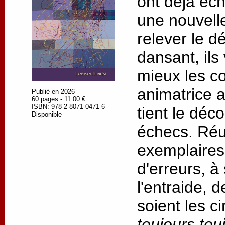
ont déjà éc
une nouvell
relever le dé
dansant, ils
mieux les c
animatrice 
Publié en 2026
60 pages - 11.00 €
ISBN: 978-2-8071-0471-6
tient le déc
Disponible
échecs. Réus
exemplaires,
d'erreurs, à
l'entraide, 
soient les c
toujours tou