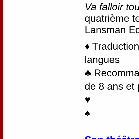
Va falloir to
quatrième te
Lansman Edi
♦ Traduction
langues
♣ Recommand
de 8 ans et 
♥
♠