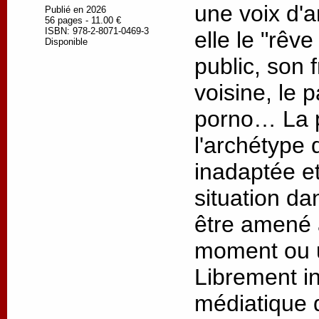
une voix d'a
Publié en 2026
56 pages - 11.00 €
ISBN: 978-2-8071-0469-3
elle le "rêve
Disponible
public, son 
voisine, le 
porno… La p
l'archétype 
inadaptée e
situation da
être amené 
moment ou u
Librement in
médiatique 