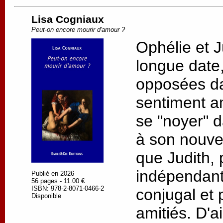
Lisa Cogniaux
Peut-on encore mourir d'amour ?
Ophélie et J
longue date, 
opposées da
sentiment a
se "noyer" d
à son nouv
que Judith, 
indépendant
Publié en 2026
56 pages - 11.00 €
ISBN: 978-2-8071-0466-2
conjugal et 
Disponible
amitiés. D'a