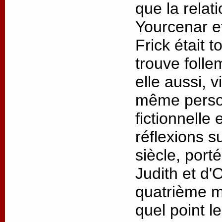
que la relat
Yourcenar 
Frick était t
trouve folle
elle aussi, v
même person
fictionnelle
réflexions s
siècle, port
Judith et d'
quatrième m
quel point l