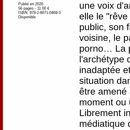
une voix d'a
Publié en 2026
56 pages - 11.00 €
ISBN: 978-2-8071-0469-3
elle le "rêve
Disponible
public, son 
voisine, le 
porno… La p
l'archétype 
inadaptée e
situation da
être amené 
moment ou u
Librement in
médiatique 