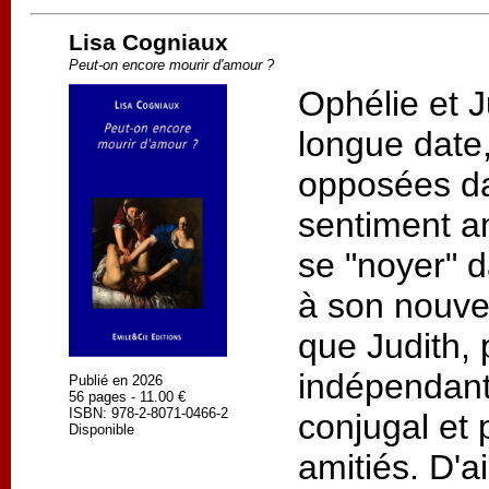
Lisa Cogniaux
Peut-on encore mourir d'amour ?
Ophélie et J
longue date, 
opposées da
sentiment a
se "noyer" d
à son nouv
que Judith, 
indépendant
Publié en 2026
56 pages - 11.00 €
ISBN: 978-2-8071-0466-2
conjugal et 
Disponible
amitiés. D'a