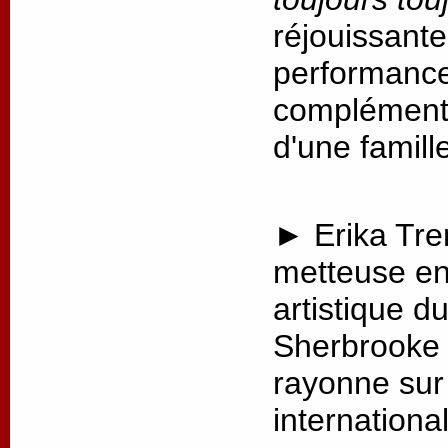
réjouissante
performance,
complémenta
d'une famill
► Erika Tre
metteuse en 
artistique d
Sherbrooke 
rayonne sur 
internationa