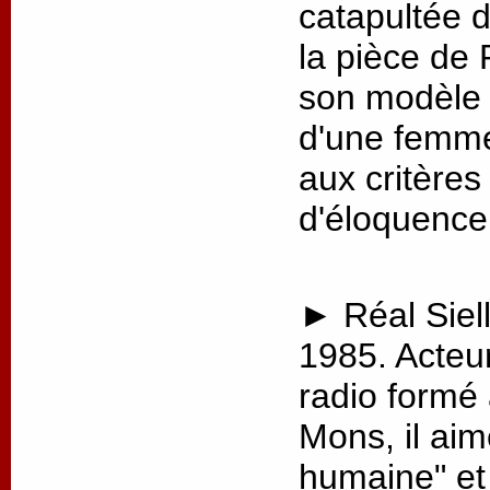
catapultée 
la pièce de 
son modèle p
d'une femme
aux critère
d'éloquence
► Réal Siell
1985. Acteu
radio formé
Mons, il aim
humaine" et 