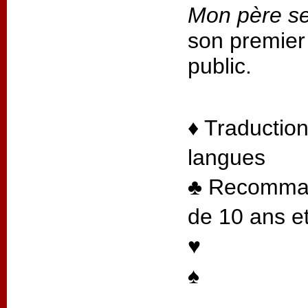
Mon père se
son premier
public.
♦ Traduction
langues
♣ Recommand
de 10 ans et
♥
♠