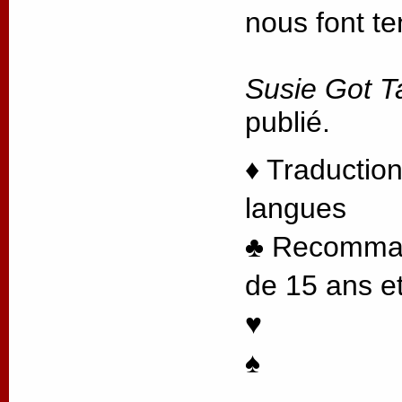
nous font te
Susie Got T
publié.
♦ Traduction
langues
♣ Recommand
de 15 ans et
♥
♠