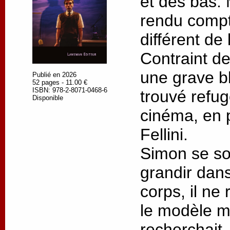
et des bas. M
rendu compt
différent de 
Contraint de
une grave bl
Publié en 2026
52 pages - 11.00 €
ISBN: 978-2-8071-0468-6
trouvé refu
Disponible
cinéma, en p
Fellini.
Simon se so
grandir dans
corps, il ne
le modèle ma
recherchait.