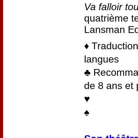
Va falloir to
quatrième te
Lansman Edi
♦ Traduction
langues
♣ Recommand
de 8 ans et 
♥
♠