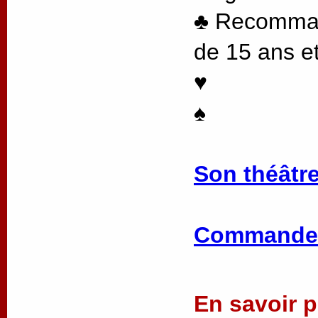
♣ Recommand
de 15 ans et
♥
♠
Son théâtre
Commander
En savoir pl