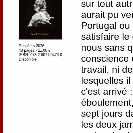
sur tout autre
aurait pu ve
Portugal ou
satisfaire l
nous sans q
Publié en 2026
48 pages - 11.00 €
ISBN: 978-2-8071-0473-0
conscience 
Disponible
travail, ni 
lesquelles il
c'est arrivé
éboulement,
sept jours d
les deux jam