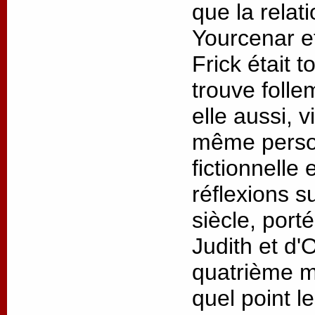
que la relat
Yourcenar 
Frick était t
trouve folle
elle aussi, v
même person
fictionnelle
réflexions s
siècle, port
Judith et d'
quatrième m
quel point l