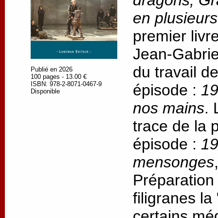
dragons, Gr
en plusieur
premier livr
Jean-Gabrie
du travail d
Publié en 2026
100 pages - 13.00 €
ISBN: 978-2-8071-0467-9
épisode :
19
Disponible
nos mains
.
trace de la
épisode :
19
mensonges
Préparation
filigranes l
certains méd