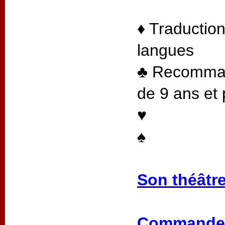
♦ Traduction
langues
♣ Recommand
de 9 ans et 
♥
♠
Son théâtre
Commander