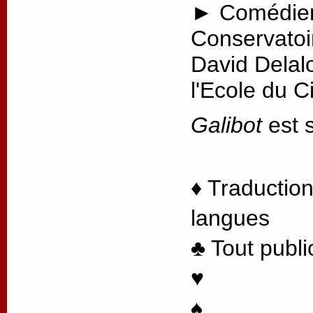
► Comédien
Conservatoi
David Delal
l'Ecole du 
Galibot
est s
♦ Traduction
langues
♣ Tout publi
♥
♠