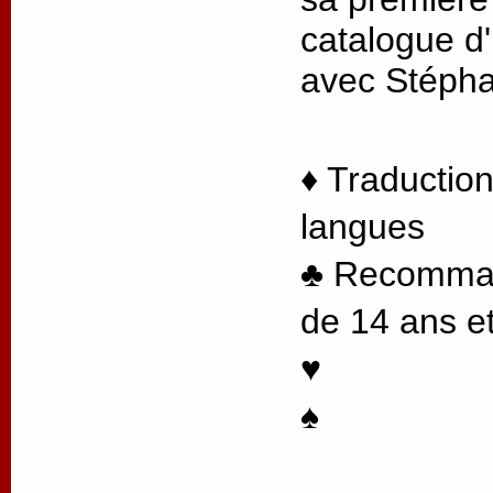
catalogue d'
avec Stéph
♦ Traduction
langues
♣ Recommand
de 14 ans et
♥
♠