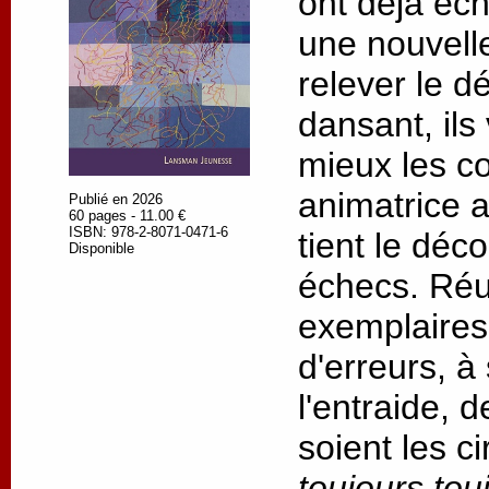
ont déjà éc
une nouvell
relever le dé
dansant, ils
mieux les c
animatrice 
Publié en 2026
60 pages - 11.00 €
ISBN: 978-2-8071-0471-6
tient le déc
Disponible
échecs. Réus
exemplaires,
d'erreurs, à
l'entraide, 
soient les c
toujours tou