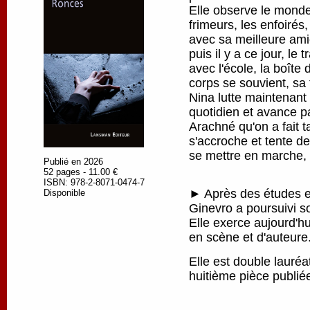
Elle observe le monde
frimeurs, les enfoirés
avec sa meilleure amie
puis il y a ce jour, le 
avec l'école, la boîte
corps se souvient, sa 
Nina lutte maintenant
quotidien et avance pa
Arachné qu'on a fait ta
s'accroche et tente de
se mettre en marche, p
Publié en 2026
52 pages - 11.00 €
ISBN: 978-2-8071-0474-7
► Après des études en
Disponible
Ginevro a poursuivi s
Elle exerce aujourd'h
en scène et d'auteure
Elle est double lauré
huitième pièce publi