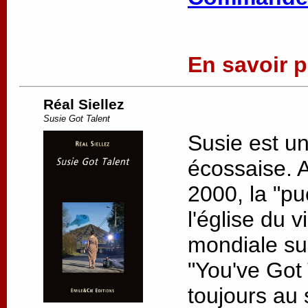
En savoir pl
Réal Siellez
Susie Got Talent
Susie est u
écossaise. 
2000, la "pu
l'église du v
mondiale su
"You've Got 
toujours au s