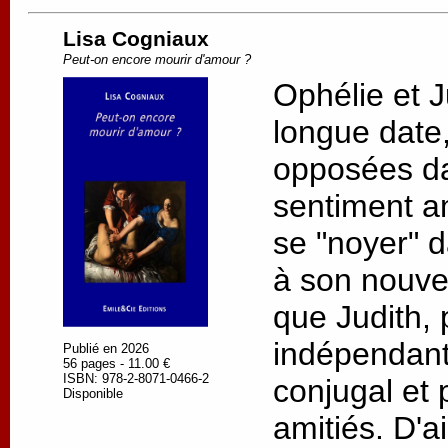
Lisa Cogniaux
Peut-on encore mourir d'amour ?
Ophélie et J
longue date, 
opposées da
sentiment a
se "noyer" d
à son nouv
que Judith, 
indépendant
Publié en 2026
56 pages - 11.00 €
ISBN: 978-2-8071-0466-2
conjugal et 
Disponible
amitiés. D'a