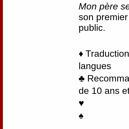
Mon père se
son premier
public.
♦ Traduction
langues
♣ Recommand
de 10 ans et
♥
♠