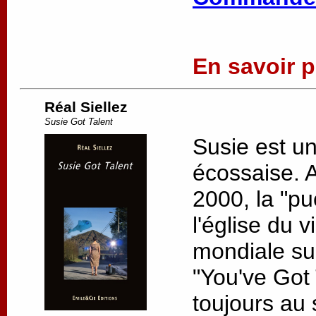
En savoir pl
Réal Siellez
Susie Got Talent
Susie est u
écossaise. 
2000, la "pu
l'église du v
mondiale su
"You've Got 
toujours au s