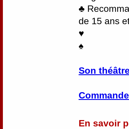
♣ Recommand
de 15 ans et
♥
♠
Son théâtre
Commander
En savoir pl