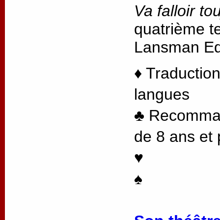
Va falloir to
quatrième te
Lansman Edi
♦ Traduction
langues
♣ Recommand
de 8 ans et 
♥
♠