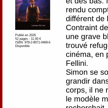
et des bas. M
rendu compt
différent de 
Contraint de
une grave bl
Publié en 2026
52 pages - 11.00 €
ISBN: 978-2-8071-0468-6
trouvé refu
Disponible
cinéma, en p
Fellini.
Simon se so
grandir dans
corps, il ne
le modèle ma
recherchait.