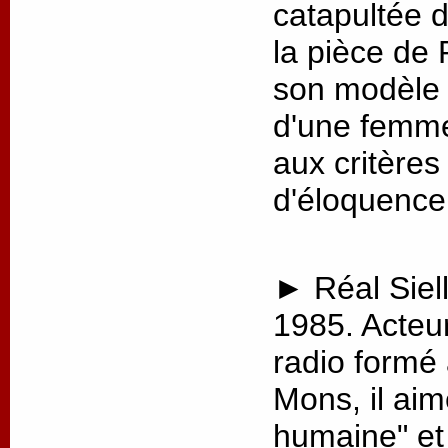
catapultée 
la pièce de 
son modèle p
d'une femme
aux critère
d'éloquence
► Réal Siell
1985. Acteu
radio formé
Mons, il aim
humaine" et 