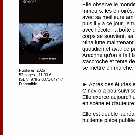
Elle observe le monde
frimeurs, les enfoirés
avec sa meilleure amie
puis il y a ce jour, le 
avec l'école, la boîte
corps se souvient, sa 
Nina lutte maintenant
quotidien et avance pa
Arachné qu'on a fait ta
s'accroche et tente de
se mettre en marche, p
Publié en 2026
52 pages - 11.00 €
ISBN: 978-2-8071-0474-7
► Après des études en
Disponible
Ginevro a poursuivi s
Elle exerce aujourd'h
en scène et d'auteure
Elle est double lauré
huitième pièce publi