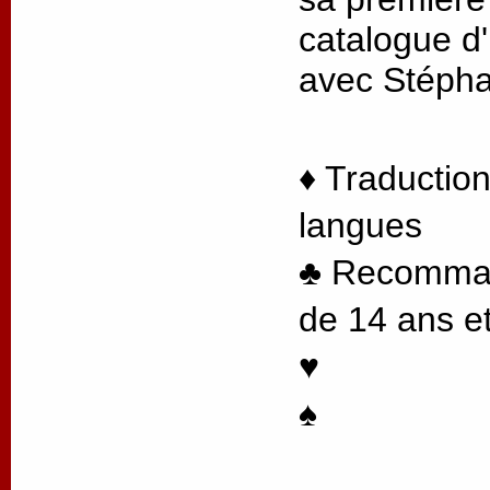
catalogue d'
avec Stéph
♦ Traduction
langues
♣ Recommand
de 14 ans et
♥
♠