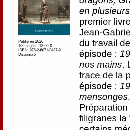
dragons, Gr
en plusieur
premier livr
Jean-Gabrie
du travail d
Publié en 2026
100 pages - 13.00 €
ISBN: 978-2-8071-0467-9
épisode :
19
Disponible
nos mains
.
trace de la
épisode :
19
mensonges
Préparation
filigranes l
certains méd