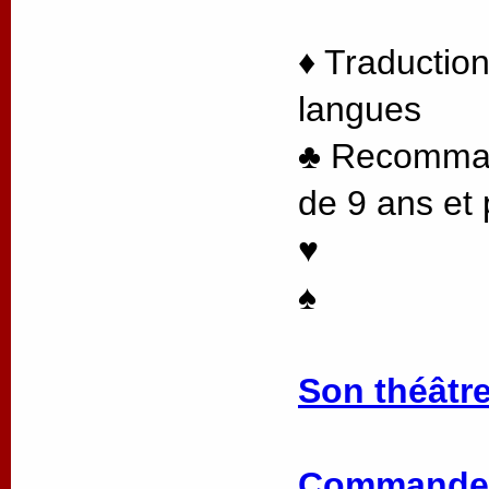
♦ Traduction
langues
♣ Recommand
de 9 ans et 
♥
♠
Son théâtre
Commander