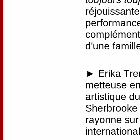
réjouissante
performance,
complémenta
d'une famill
► Erika Tre
metteuse en 
artistique d
Sherbrooke 
rayonne sur 
internationa