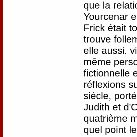
que la relat
Yourcenar 
Frick était t
trouve folle
elle aussi, v
même person
fictionnelle
réflexions s
siècle, port
Judith et d'
quatrième m
quel point l