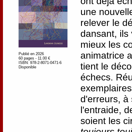
ont déjà éc
une nouvell
relever le dé
dansant, ils
mieux les c
animatrice 
Publié en 2026
60 pages - 11.00 €
ISBN: 978-2-8071-0471-6
tient le déc
Disponible
échecs. Réus
exemplaires,
d'erreurs, à
l'entraide, 
soient les c
toujours tou