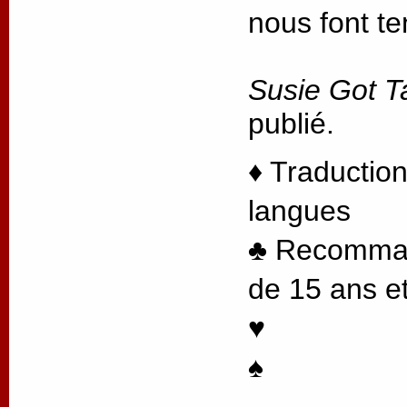
nous font te
Susie Got T
publié.
♦ Traduction
langues
♣ Recommand
de 15 ans et
♥
♠