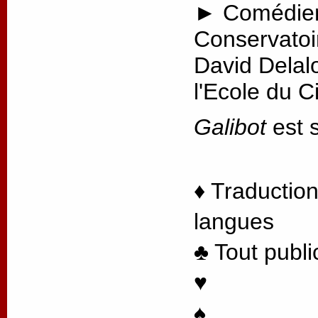
► Comédien
Conservatoi
David Delal
l'Ecole du 
Galibot
est s
♦ Traduction
langues
♣ Tout publi
♥
♠