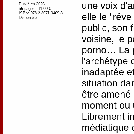
une voix d'a
Publié en 2026
56 pages - 11.00 €
ISBN: 978-2-8071-0469-3
elle le "rêve
Disponible
public, son 
voisine, le 
porno… La p
l'archétype 
inadaptée e
situation da
être amené 
moment ou u
Librement in
médiatique 