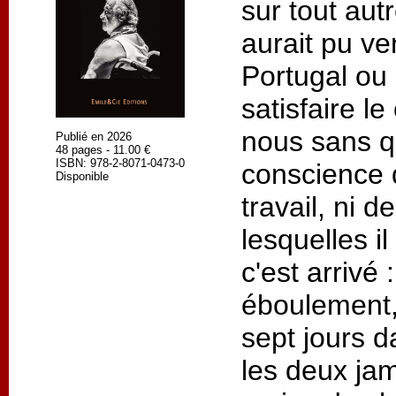
sur tout autre
aurait pu ve
Portugal ou
satisfaire l
nous sans q
Publié en 2026
48 pages - 11.00 €
ISBN: 978-2-8071-0473-0
conscience 
Disponible
travail, ni 
lesquelles il
c'est arrivé
éboulement,
sept jours d
les deux jam