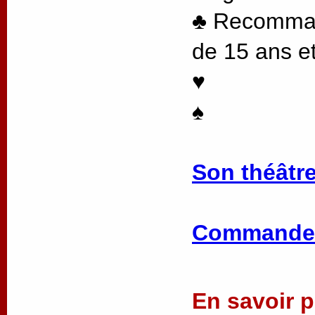
♣ Recommand
de 15 ans et
♥
♠
Son théâtre
Commander
En savoir pl