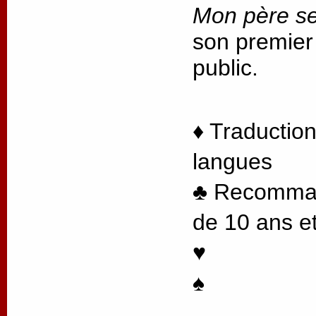
Mon père se
son premier
public.
♦ Traduction
langues
♣ Recommand
de 10 ans et
♥
♠