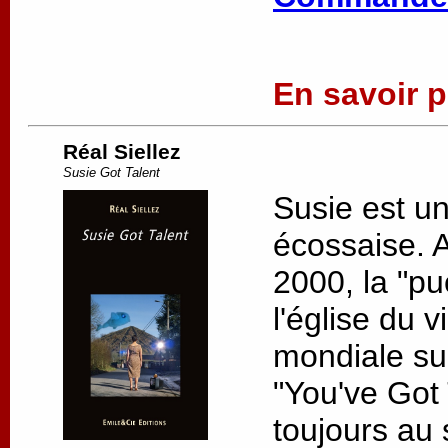
En savoir pl
Réal Siellez
Susie Got Talent
Susie est u
écossaise. 
2000, la "pu
l'église du v
mondiale su
"You've Got 
toujours au s