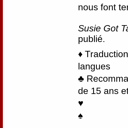
nous font te
Susie Got T
publié.
♦ Traduction
langues
♣ Recommand
de 15 ans et
♥
♠