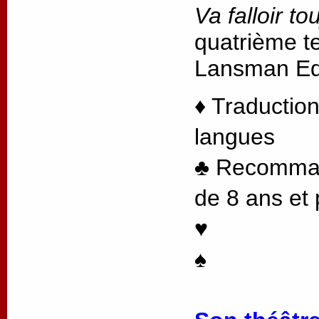
Va falloir to
quatrième te
Lansman Edi
♦ Traduction
langues
♣ Recommand
de 8 ans et 
♥
♠