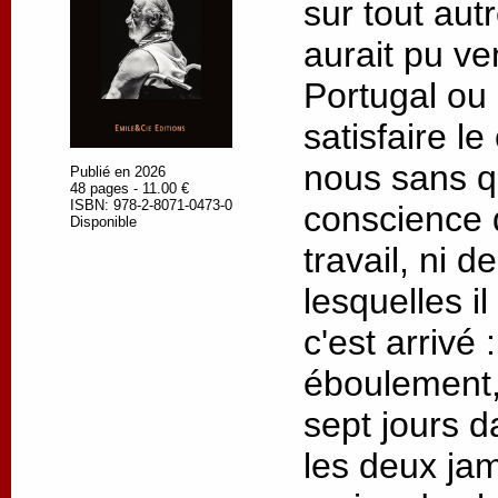
sur tout autre
aurait pu ve
Portugal ou
satisfaire l
nous sans q
Publié en 2026
48 pages - 11.00 €
ISBN: 978-2-8071-0473-0
conscience 
Disponible
travail, ni 
lesquelles il
c'est arrivé
éboulement,
sept jours d
les deux jam