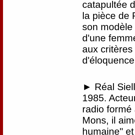
catapultée 
la pièce de 
son modèle p
d'une femme
aux critère
d'éloquence
► Réal Siell
1985. Acteu
radio formé
Mons, il aim
humaine" et 