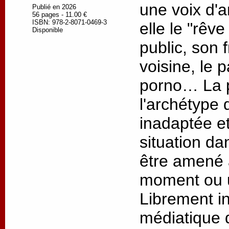
une voix d'a
Publié en 2026
56 pages - 11.00 €
ISBN: 978-2-8071-0469-3
elle le "rêve
Disponible
public, son 
voisine, le 
porno… La p
l'archétype 
inadaptée e
situation da
être amené 
moment ou u
Librement in
médiatique 