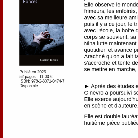
Elle observe le monde
frimeurs, les enfoirés
avec sa meilleure amie
puis il y a ce jour, le 
avec l'école, la boîte
corps se souvient, sa 
Nina lutte maintenant
quotidien et avance pa
Arachné qu'on a fait ta
s'accroche et tente de
se mettre en marche, p
Publié en 2026
52 pages - 11.00 €
ISBN: 978-2-8071-0474-7
► Après des études en
Disponible
Ginevro a poursuivi s
Elle exerce aujourd'h
en scène et d'auteure
Elle est double lauré
huitième pièce publi