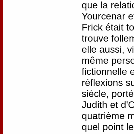
que la relat
Yourcenar 
Frick était t
trouve folle
elle aussi, v
même person
fictionnelle
réflexions s
siècle, port
Judith et d'
quatrième m
quel point l