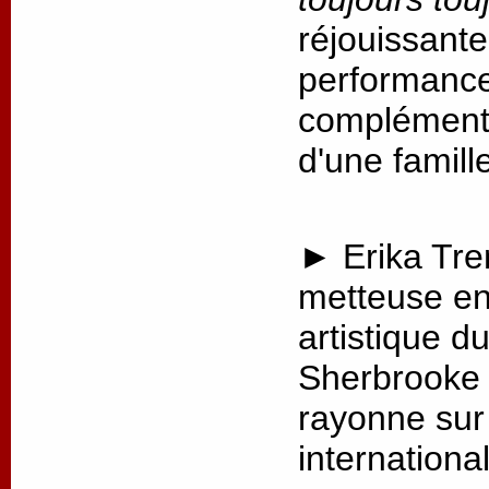
réjouissante
performance,
complémenta
d'une famill
► Erika Tre
metteuse en 
artistique d
Sherbrooke 
rayonne sur 
internationa