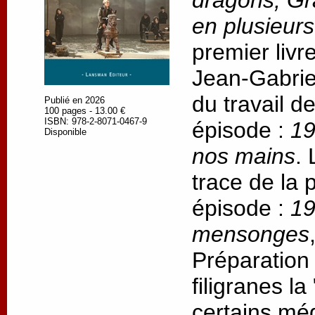
dragons, Gr
en plusieur
premier livr
Jean-Gabrie
du travail d
Publié en 2026
100 pages - 13.00 €
ISBN: 978-2-8071-0467-9
épisode :
19
Disponible
nos mains
.
trace de la
épisode :
19
mensonges
Préparation
filigranes l
certains méd