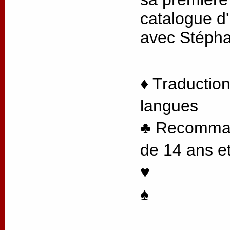
catalogue d'
avec Stéph
♦ Traduction
langues
♣ Recommand
de 14 ans et
♥
♠