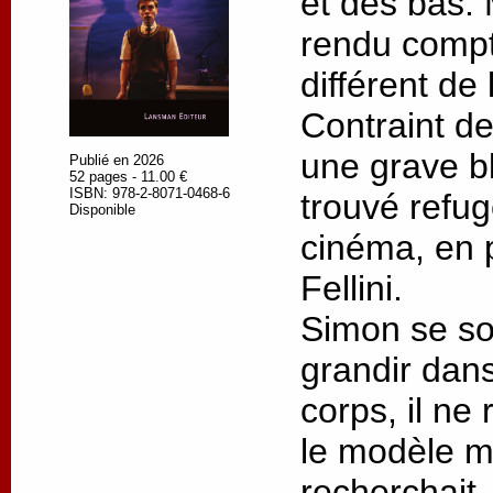
et des bas. M
rendu compt
différent de 
Contraint de
une grave bl
Publié en 2026
52 pages - 11.00 €
ISBN: 978-2-8071-0468-6
trouvé refu
Disponible
cinéma, en p
Fellini.
Simon se so
grandir dans
corps, il ne
le modèle ma
recherchait.