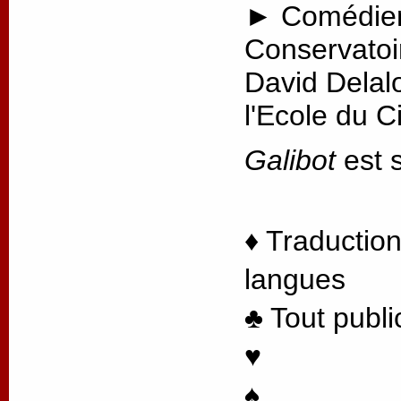
► Comédien
Conservatoi
David Delal
l'Ecole du 
Galibot
est s
♦ Traduction
langues
♣ Tout publi
♥
♠