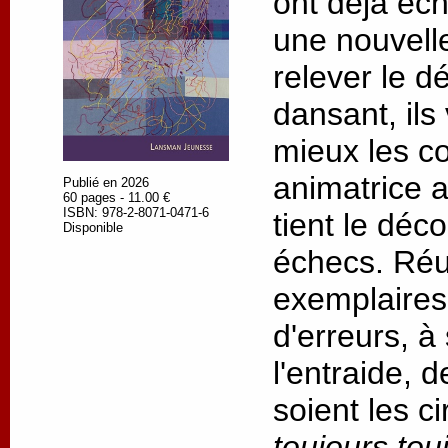
ont déjà éc
une nouvell
relever le dé
dansant, ils
mieux les c
animatrice 
Publié en 2026
60 pages - 11.00 €
ISBN: 978-2-8071-0471-6
tient le déc
Disponible
échecs. Réus
exemplaires,
d'erreurs, à
l'entraide, 
soient les c
toujours tou