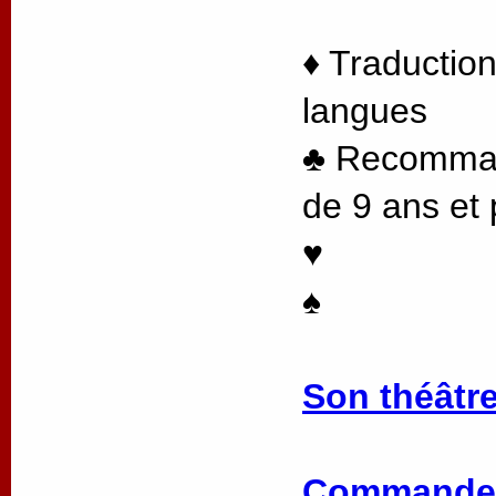
♦ Traduction
langues
♣ Recommand
de 9 ans et 
♥
♠
Son théâtre
Commander