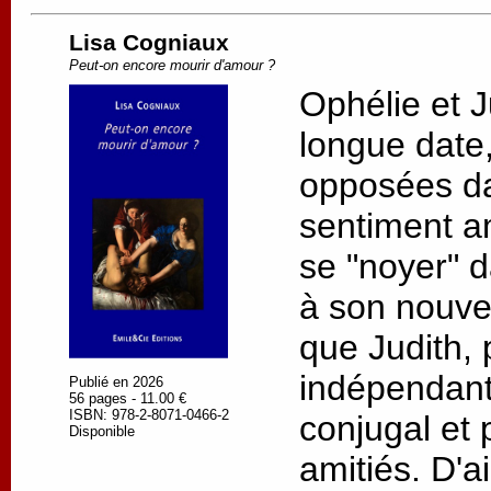
Lisa Cogniaux
Peut-on encore mourir d'amour ?
Ophélie et J
longue date, 
opposées da
sentiment a
se "noyer" d
à son nouv
que Judith, 
indépendant
Publié en 2026
56 pages - 11.00 €
ISBN: 978-2-8071-0466-2
conjugal et 
Disponible
amitiés. D'a